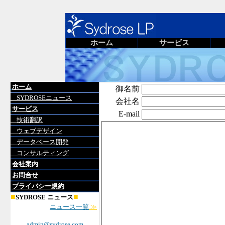
ホーム
サービス
ホーム
御名前
SYDROSEニュース
会社名
サービス
E-mail
技術翻訳
ウェブデザイン
データベース開発
コンサルティング
会社案内
お問合せ
プライバシー規約
■
■
SYDROSE ニュース
ニュース一覧
≫
admin@sydrose.com