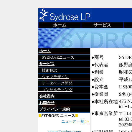
ホーム
サービス
ホーム
●商号
SYDR
SYDROSEニュース
サービス
●代表者
飯野
技術翻訳
●創業
昭和63
ウェブデザイン
●設立
平成1
データベース開発
●資本金
US$9
コンサルティング
●従業員
9名 (
会社案内
475 N.
●本社所在地
お問合せ
tel:+1
プライバシー規約
●東京営業所
〒113
■
■
SYDROSE ニュース
tel:03
ニュース一覧
≫
202
admin@sydrose.com