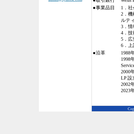
●取引銀行
Well
●事業品目
1．
2．
ルテ
3．
4．
5．広
6．
●沿革
1988
1998年
Servi
2000
LP 設
200
202
Cop