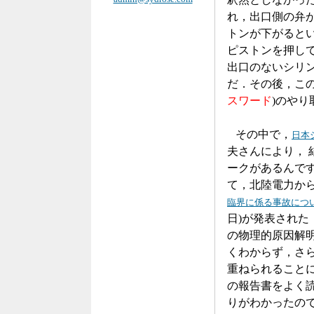
れ，出口側の弁
トンが下がると
ピストンを押し
出口のないシリ
だ．その後，こ
スワード
)のやり
その中で，
日本
夫さんにより， 
ークがあるんで
て，北陸電力から
臨界に係る事故につ
日)が発表された
の物理的原因解
くわからず，さ
重ねられることに
の報告書をよく
りがわかったの