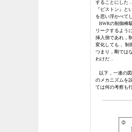
することにした．
『ピストン』と
を思い浮かべて
BWRの制御棒
リークするよう
挿入側であれ，
変化しても， 
つまり，剛では
わけだ．
以下，一連の図
のメカニズムを
ては何の考察も