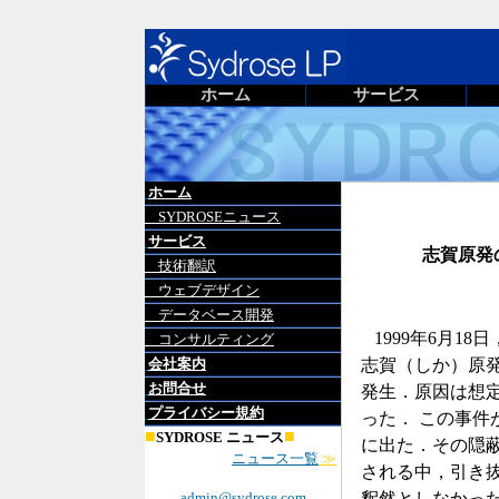
ホーム
サービス
ホーム
SYDROSEニュース
サービス
志賀原発
技術翻訳
ウェブデザイン
データベース開発
1999年6月1
コンサルティング
会社案内
志賀（しか）原
お問合せ
発生．原因は想
プライバシー規約
った． この事件が
■
■
SYDROSE ニュース
に出た．その隠
ニュース一覧
≫
される中，引き
admin@sydrose.com
釈然としなかっ