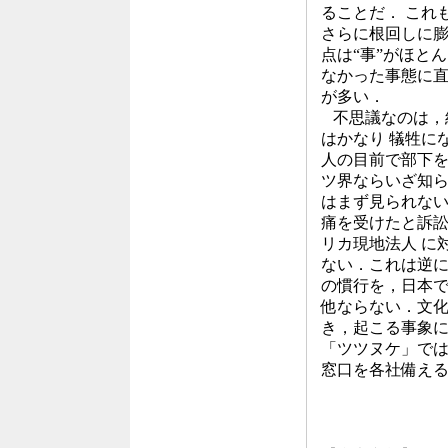
ることだ． これ
さらに根回しに膨
点は“事”がほと
なかった事態に
が多い．
不思議なのは，
はかなり 犠牲に
人の目前で部下を
ツ界ならいざ知ら
はまず見られない
痛を受けたと訴
リカ現地法人 に
ない．これは逆に
の慣行を，日本
他ならない．文化
き，起こる事象に
「ツツヌケ」では
窓口を各社備え