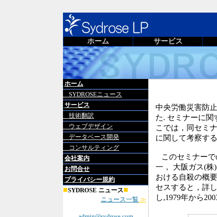
ホーム
サービス
ホーム
SYDROSEニュース
サービス
中央労働災害防止
技術翻訳
た. セミナーに
ウェブデザイン
こでは，同セミナ
データベース開発
に関して考察す
コンサルティング
このセミナーで
会社案内
一， 大阪ガス(
お問合せ
おける自殺の概要
プライバシー規約
セスすると，詳し
■
■
SYDROSE ニュース
し,1979年から
ニュース一覧
≫
admin@sydrose.com