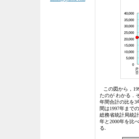
この図から，19
たのが わかる．そ
年間合計の比を3年
間は1997年まで
総務省統計局統計デ
年と2000年を
る.